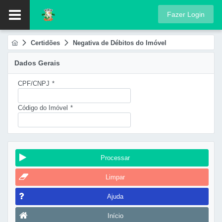
Fazer Login
Certidões
Negativa de Débitos do Imóvel
Dados Gerais
CPF/CNPJ
*
Código do Imóvel
*
Processar
Limpar
Ajuda
Início